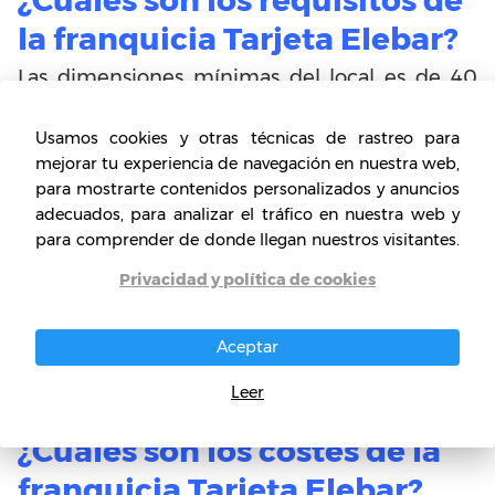
¿Cuáles son los requisitos de
la franquicia Tarjeta Elebar?
Las dimensiones mínimas
del local es de 40
mts. Igualmente, el valor de la inversión total
(estimada) indicado en la ficha fue calculado
Usamos cookies y otras técnicas de rastreo para
mejorar tu experiencia de navegación en nuestra web,
con base en una población de 10.000
para mostrarte contenidos personalizados y anuncios
habitantes.
adecuados, para analizar el tráfico en nuestra web y
para comprender de donde llegan nuestros visitantes.
La empresa busca inversores con soporte
Privacidad y política de cookies
financiero suficiente para dar respuesta al
pago de comercios, y la infraestructura
necesaria para gestionar los cobros a clientes,
Aceptar
desarrollando el negocio a nivel local.
Leer
¿Cuáles son los costes de la
franquicia Tarjeta Elebar?