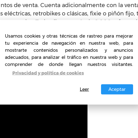
tos de venta. Cuenta adicionalmente con la venta 
 eléctricas, retrobikes o clásicas, fixie o piñón fijo,
 accesorios. Todo ello con más de 2.000 referencias
eléctricas de alta gama, la cuáles comercializan d
Usamos cookies y otras técnicas de rastreo para mejorar
leta como forma de transporte alternativa y ecológic
tu experiencia de navegación en nuestra web, para
mo Finlandia, Alemania y EEUU. Para ajustarse a tod
mostrarte contenidos personalizados y anuncios
es formas diferentes de franquiciado con una inver
adecuados, para analizar el tráfico en nuestra web y para
d de crecimiento puesto que el 47% de españoles n
comprender de donde llegan nuestros visitantes.
Privacidad y política de cookies
l producto, la presta de bicicletas pues es en la c
Leer
Aceptar