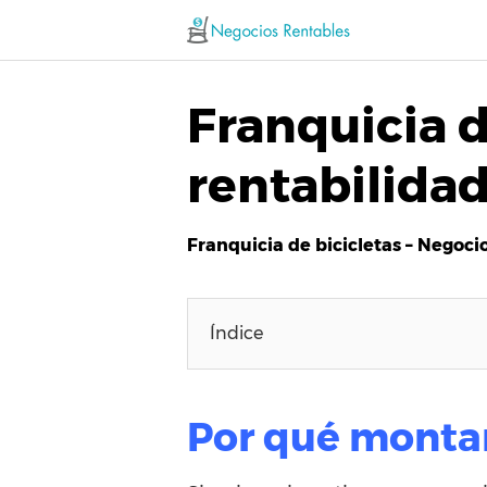
Saltar
al
contenido
Franquicia d
rentabilida
Franquicia de bicicletas – Negocio
Índice
Por qué montar