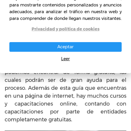
para mostrarte contenidos personalizados y anuncios
rentabilidad de tu negocio.
adecuados, para analizar el tráfico en nuestra web y
para comprender de donde llegan nuestros visitantes.
5. Ayuda adicional, cursos y
Privacidad y política de cookies
demás
Aceptar
Aunque bien se trate de un proceso propio y
que, generalmente se hace en solitario, es
Leer
necesario contar con los recursos que hoy
podemos encontrar de forma gratuita, las
cuales podrán ser de gran ayuda para el
proceso. Además de esta guía que encuentras
en una página de internet, hay muchos cursos
y capacitaciones online, contando con
capacitaciones por parte de entidades
completamente gratuitas.