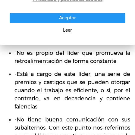
que se va a trabajar, así como también los
procedimientos que se van a seguir.
Aceptar
-Es trabajo del líder ejercer de su parte una
Leer
dirección de forma individual para la
realización de las labores.
-No es propio del líder que promueva la
retroalimentación de forma constante
-Está a cargo de este líder, una serie de
premios y castigos que se pueden otorgar
cuando el trabajo es eficiente, o si, por el
contrario, va en decadencia y contiene
falencias
-No tiene buena comunicación con sus
subalternos. Con este punto nos referimos