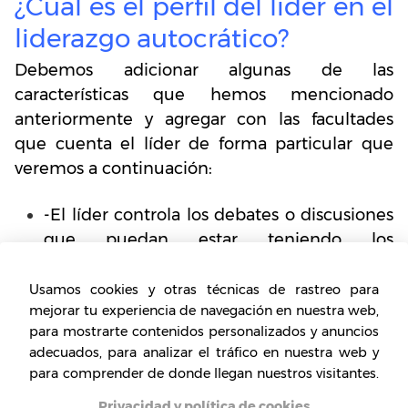
¿Cuál es el perfil del líder en el
liderazgo autocrático?
Debemos adicionar algunas de las
características que hemos mencionado
anteriormente y agregar con las facultades
que cuenta el líder de forma particular que
veremos a continuación:
-El líder controla los debates o discusiones
que puedan estar teniendo los
trabajadores o subalternos.
Usamos cookies y otras técnicas de rastreo para
-Esta persona es quien domina y regula la
mejorar tu experiencia de navegación en nuestra web,
interacción entre todas las partes
para mostrarte contenidos personalizados y anuncios
adecuados, para analizar el tráfico en nuestra web y
-Una de las tareas más importantes es la
para comprender de donde llegan nuestros visitantes.
de estipular y definir las políticas bajo las
Privacidad y política de cookies