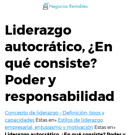
Saltar
al
contenido
Liderazgo
autocrático, ¿En
qué consiste?
Poder y
responsabilidad
Concepto de liderazgo – Definición, tipos y
capacidades
Estas en»
Estilos de liderazgo
empresarial, entusiasmo y motivación
Estas en»
Liderazgo autocrático, ¿En qué consiste? Poder y