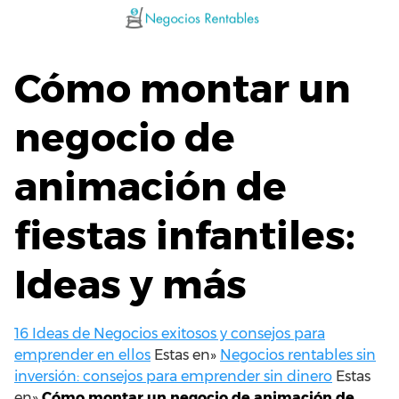
Saltar
al
contenido
Cómo montar un
negocio de
animación de
fiestas infantiles:
Ideas y más
16 Ideas de Negocios exitosos y consejos para
emprender en ellos
Estas en»
Negocios rentables sin
inversión: consejos para emprender sin dinero
Estas
en»
Cómo montar un negocio de animación de