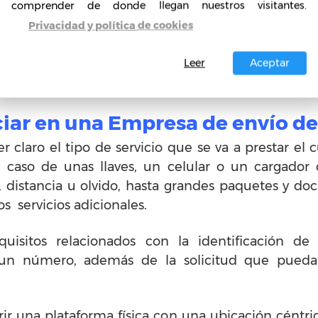
comprender de donde llegan nuestros visitantes.
de te encuentras, así que no será un pro
Privacidad y política de cookies
es conveniente que anuncies tu negocio tanto en 
 si deseas iniciar estableciendo un negocio con 
Leer
Aceptar
ciar en una Empresa de envío de
 claro el tipo de servicio que se va a prestar el 
l caso de unas llaves, un celular o un cargador
o, distancia u olvido, hasta grandes paquetes y d
s servicios adicionales.
uisitos relacionados con la identificación d
n un número, además de la solicitud que pueda
rir una plataforma física con una ubicación céntr