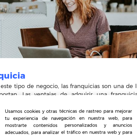
quicia
este tipo de negocio, las franquicias son una de l
ortan. Las ventajas de adquirir una franquici
e la marca, lo que ahorra tiempo y dinero en publi
Usamos cookies y otras técnicas de rastreo para mejorar
tu experiencia de navegación en nuestra web, para
ocio
mostrarte contenidos personalizados y anuncios
adecuados, para analizar el tráfico en nuestra web y para
stá exenta de publicidad, pues aunque conozcan 