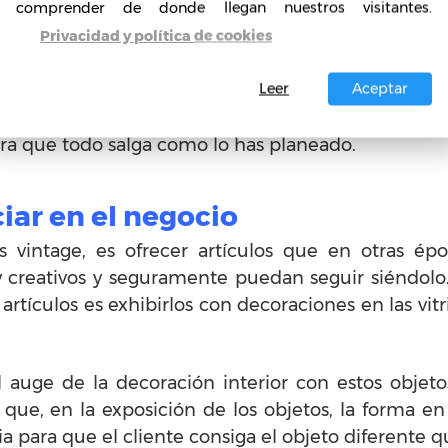
comprender de donde llegan nuestros visitantes.
ue tu primer cliente pise la la tienda, deberás
Privacidad y política de cookies
 entrado a comprar una máquina de escribir, no s
 más como mínimo.
Leer
Aceptar
s Vintage
es una tarea sencilla. Sin embargo, req
ra que todo salga como lo has planeado.
ciar en el negocio
 vintage, es ofrecer artículos que en otras épo
 creativos y seguramente puedan seguir siéndolo. 
 artículos es exhibirlos con decoraciones en las vi
l auge de la decoración interior con estos objet
lo que, en la exposición de los objetos, la forma 
ia para que el cliente consiga el objeto diferent