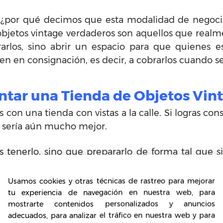
¿por qué decimos que esta modalidad de negocio
bjetos vintage verdaderos son aquellos que realme
rlos, sino abrir un espacio para que quienes es
jen en consignación, es decir, a cobrarlos cuando s
ntar una Tienda de Objetos Vin
con una tienda con vistas a la calle. Si logras cons
, sería aún mucho mejor.
tenerlo, sino que prepararlo de forma tal que si
nseúnte y lograr que entre a nuestra tienda a como 
Usamos cookies y otras técnicas de rastreo para mejorar
spongas de tus objetos dentro de la tienda será l
tu experiencia de navegación en nuestra web, para
do, y lograr el indeseado efecto de que salga ni b
mostrarte contenidos personalizados y anuncios
adecuados, para analizar el tráfico en nuestra web y para