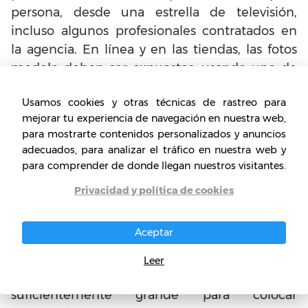
persona, desde una estrella de televisión,
incluso algunos profesionales contratados en
la agencia. En línea y en las tiendas, las fotos
modelo deben ser expuestos, usando uno de
los bikinis o más de ellos. Las mujeres,
Usamos cookies y otras técnicas de rastreo para
especialmente las más jóvenes, están
mejorar tu experiencia de navegación en nuestra web,
fuertemente influenciadas por los medios y la
para mostrarte contenidos personalizados y anuncios
voluntad de
las tiendas de bikinis
con más
adecuados, para analizar el tráfico en nuestra web y
anuncios.
para comprender de donde llegan nuestros visitantes.
Privacidad y política de cookies
Requisitos para montar de
Tiendas Bikinis
Aceptar
Uno de los requisitos para abrir este negocio
Leer
es contar con un espacio físico lo
suficientemente grande para colocar