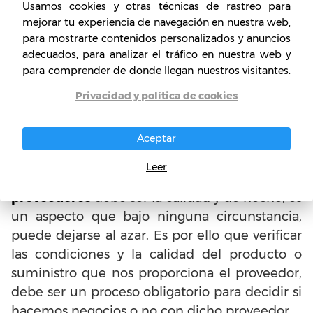
Usamos cookies y otras técnicas de rastreo para
proveedores
de los que desconoce su
mejorar tu experiencia de navegación en nuestra web,
procedencia y actividad comprobada. Muchos
para mostrarte contenidos personalizados y anuncios
pueden ser víctimas en situaciones como
adecuados, para analizar el tráfico en nuestra web y
transacciones de dinero, asuntos legales, entre
para comprender de donde llegan nuestros visitantes.
otros.
Privacidad y política de cookies
Productos de mala calidad
Aceptar
Uno de los principales requisitos y exigencias
Leer
de un negocio que necesita contar con
proveedores
debe ser la calidad y de hecho, es
un aspecto que bajo ninguna circunstancia,
puede dejarse al azar. Es por ello que verificar
las condiciones y la calidad del producto o
suministro que nos proporciona el proveedor,
debe ser un proceso obligatorio para decidir si
hacemos negocios o no con dicho proveedor.