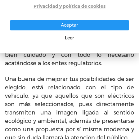
poner allí su información, de manera que
Privacidad y política de cookies
debe cumplir una serie de aspectos que son
claves en el momento de elección. Una de las
Aceptar
características fundamentales es la apariencia
y el cuidado del auto, aún si se trata de un
Leer
vehículo que no es nuevo, este debe estar
bien cuidado y con todo lo necesario
acatándose a los entes regulatorios.
Una buena de mejorar tus posibilidades de ser
elegido, está relacionado con el tipo de
vehículo, ya que aquellos que son eléctricos
son más seleccionados, pues directamente
transmiten una imagen ligada al sentido
ecológico y ambiental, además de presentarse
como una propuesta por sí misma moderna y
que sin duda llamará la atención del público.