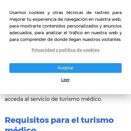
a través del cual adquirirá la estancia médica.
Usamos cookies y otras técnicas de rastreo para
mejorar tu experiencia de navegación en nuestra web,
Durante la puesta en marcha de este negocio
para mostrarte contenidos personalizados y anuncios
rentable, podría centrarse en los proveedores
adecuados, para analizar el tráfico en nuestra web y
de atención de la salud que tienen oficinas en
para comprender de donde llegan nuestros visitantes.
su área de residencia, por lo que será más fácil
Privacidad y política de cookies
ponerse en contacto con ellos y optimizar sus
costos de mudanza en estos lugares.
Aceptar
En cuanto a los ingresos, su ganancia será
Leer
representado por una comisión que van a
negociar, y que se le dará por cada cliente que
acceda al servicio de turismo médico.
Requisitos para el turismo
médico