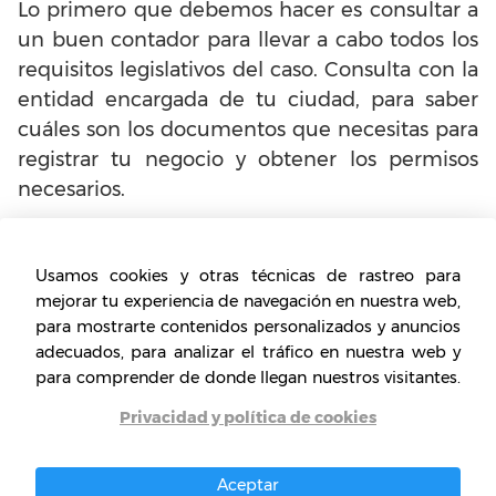
Lo primero que debemos hacer es consultar a
un buen contador para llevar a cabo todos los
requisitos legislativos del caso. Consulta con la
entidad encargada de tu ciudad, para saber
cuáles son los documentos que necesitas para
registrar tu negocio y obtener los permisos
necesarios.
Además de estar de acuerdo con las
disposiciones de la Ley, en última instancia, tu
Usamos cookies y otras técnicas de rastreo para
mejorar tu experiencia de navegación en nuestra web,
negocio debe estar cuidadosamente completo
para mostrarte contenidos personalizados y anuncios
con un profesional que ofrezca a tus clientes
adecuados, para analizar el tráfico en nuestra web y
un producto de calidad de forma amable,
para comprender de donde llegan nuestros visitantes.
respetuosa y en lo posible, con toda la
Privacidad y política de cookies
información necesaria acerca del uso del
producto. Esto incluye una asesoría y
acompañamiento con cada persona.
Aceptar