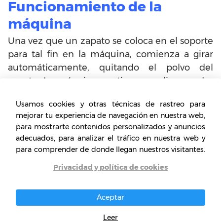
Funcionamiento de la
máquina
Una vez que un zapato se coloca en el soporte
para tal fin en la máquina, comienza a girar
automáticamente, quitando el polvo del
zapato. La máquina contiene un dispensador
de esmalte en crema con boquilla para
Usamos cookies y otras técnicas de rastreo para
colocar la crema pulidora. Se necesita primero
mejorar tu experiencia de navegación en nuestra web,
presionar el zapato contra la boquilla para
para mostrarte contenidos personalizados y anuncios
obtener la crema y mantener el zapato bajo el
adecuados, para analizar el tráfico en nuestra web y
pincel negro o marrón para conseguir zapatos
para comprender de donde llegan nuestros visitantes.
brillantes a la perfección, en muy corto
Privacidad y política de cookies
tiempo.
Aceptar
Consejos para ganar dinero
Leer