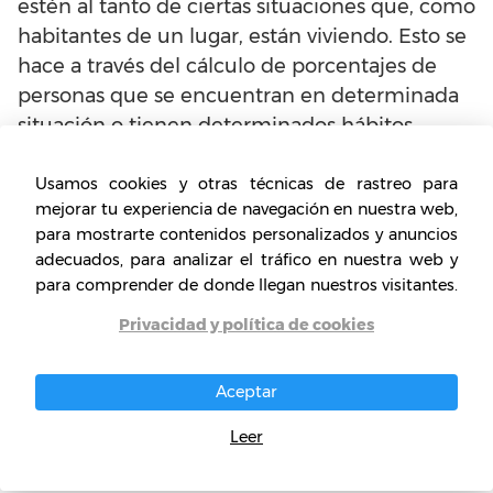
estén al tanto de ciertas situaciones que, como
habitantes de un lugar, están viviendo. Esto se
hace a través del cálculo de porcentajes de
personas que se encuentran en determinada
situación o tienen determinados hábitos,
como por ejemplo fumar, hacer vida
sedentaria, practicar algún deporte, vivir solas,
Usamos cookies y otras técnicas de rastreo para
mejorar tu experiencia de navegación en nuestra web,
entre muchas otras cosas.
para mostrarte contenidos personalizados y anuncios
adecuados, para analizar el tráfico en nuestra web y
Tan importante es esta información que es
para comprender de donde llegan nuestros visitantes.
usada para elaborar rankings que compiten a
Privacidad y política de cookies
nivel internacional para posicionar a los países
en orden con respecto al país más caro, más
seguro, menos corrupto, etc., del mundo.
Aceptar
Leer
Qué se necesita para abrir