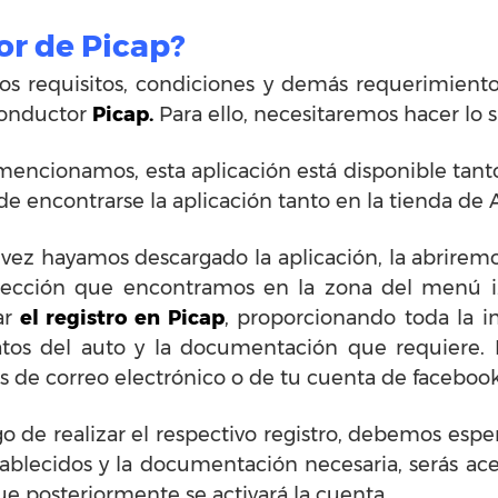
r de Picap?
s requisitos, condiciones y demás requerimiento
conductor
Picap.
Para ello, necesitaremos hacer lo 
mencionamos, esta aplicación está disponible tant
 encontrarse la aplicación tanto en la tienda de A
vez hayamos descargado la aplicación, la abriremo
sección que encontramos en la zona del menú izqu
ar
el registro en Picap
, proporcionando toda la i
atos del auto y la documentación que requiere. P
os de correo electrónico o de tu cuenta de faceboo
o de realizar el respectivo registro, debemos esper
tablecidos y la documentación necesaria, serás a
ue posteriormente se activará la cuenta.