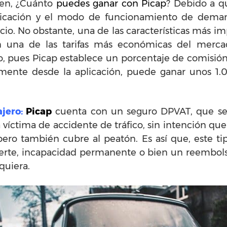
en, ¿Cuánto
puedes ganar con Picap
? Debido a qu
bicación y el modo de funcionamiento de demand
cio. No obstante, una de las características más im
on una de las tarifas más económicas del merc
o, pues Picap establece un porcentaje de comisió
amente desde la aplicación, puede ganar unos 1.0
ajero:
Picap
cuenta con un seguro DPVAT, que se 
víctima de accidente de tráfico, sin intención que
pero también cubre al peatón. Es así que, este ti
uerte, incapacidad permanente o bien un reembolso
quiera.