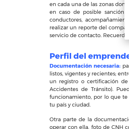
en cada una de las zonas donde
en caso de posible sanción p
conductores, acompañamiento 
realizar un reporte del compar
servicio de contacto. Recuerda 
Perfil del emprend
Documentación necesaria:
par
listos, vigentes y recientes; en
un registro o certificación d
Accidentes de Tránsito). Pu
funcionamiento, por lo que t
tu país y ciudad.
Otra parte de la documentació
operar con ella, foto de CNH c