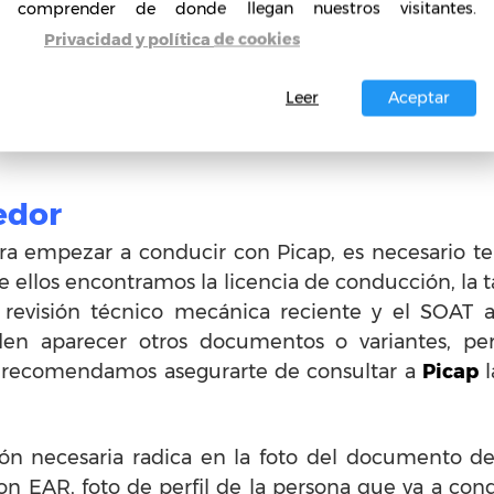
comprender de donde llegan nuestros visitantes.
 operan, se trata de servicios que no son legales
Privacidad y política de cookies
or el uso de la aplicación,
Picap
se encarga d
y guía económica y jurídica. Para poder acced
Leer
Aceptar
endo que se ha recibido en un plazo máximo dentr
que este servicio no tiene ningún costo.
edor
a empezar a conducir con Picap, es necesario te
tre ellos encontramos la licencia de conducción, la
e revisión técnico mecánica reciente y el SOAT a
eden aparecer otros documentos o variantes, pe
e recomendamos asegurarte de consultar a
Picap
l
n necesaria radica en la foto del documento de 
on EAR, foto de perfil de la persona que va a co