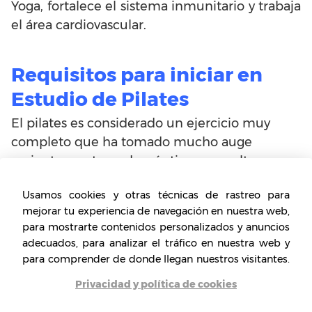
Yoga, fortalece el sistema inmunitario y trabaja
el área cardiovascular.
Requisitos para iniciar en
Estudio de Pilates
El pilates es considerado un ejercicio muy
completo que ha tomado mucho auge
recientemente y además tiene una alta
demanda y preferencia. Para montar este
Usamos cookies y otras técnicas de rastreo para
estudio de pilates se requiere cumplir algunos
mejorar tu experiencia de navegación en nuestra web,
requisitos como tener un local, sea propio o
para mostrarte contenidos personalizados y anuncios
alquilado en un lugar donde las personas
adecuados, para analizar el tráfico en nuestra web y
tengan poder adquisitivo y acceso amplio al
para comprender de donde llegan nuestros visitantes.
gimnasio, con horarios flexibles para que los
Privacidad y política de cookies
clientes puedan acudir.