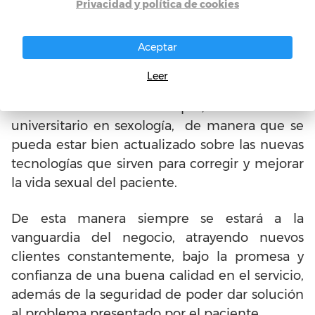
Privacidad y política de cookies
tales fines de registro.
Aceptar
Consejos para iniciar en
Leer
Consultorio Sexológico
Estar bien formado siempre, con un título
universitario en sexología, de manera que se
pueda estar bien actualizado sobre las nuevas
tecnologías que sirven para corregir y mejorar
la vida sexual del paciente.
De esta manera siempre se estará a la
vanguardia del negocio, atrayendo nuevos
clientes constantemente, bajo la promesa y
confianza de una buena calidad en el servicio,
además de la seguridad de poder dar solución
al problema presentado por el paciente.