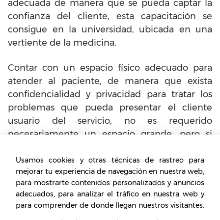
adecuada de manera que se pueda captar la
confianza del cliente, esta capacitación se
consigue en la universidad, ubicada en una
vertiente de la medicina.
Contar con un espacio físico adecuado para
atender al paciente, de manera que exista
confidencialidad y privacidad para tratar los
problemas que pueda presentar el cliente
usuario del servicio, no es requerido
necesariamente un espacio grande, pero si
una zona privada.
Usamos cookies y otras técnicas de rastreo para
Adquirir los permisos para poder montar el
mejorar tu experiencia de navegación en nuestra web,
para mostrarte contenidos personalizados y anuncios
negocio, se debe capacitarse sobre los
adecuados, para analizar el tráfico en nuestra web y
requisitos legales y registro de empresa, en su
para comprender de donde llegan nuestros visitantes.
defecto se puede contratar a un abogado para