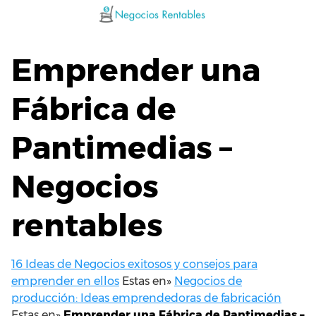
Saltar
al
contenido
Emprender una
Fábrica de
Pantimedias –
Negocios
rentables
16 Ideas de Negocios exitosos y consejos para
emprender en ellos
Estas en»
Negocios de
producción: Ideas emprendedoras de fabricación
Estas en»
Emprender una Fábrica de Pantimedias –