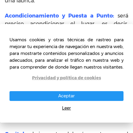
una fábrica.
Acondicionamiento y Puesta a Punto:
será
preciso acondicionar el lugar, es decir,
limpiarlo, pintarlo, arreglar su parte eléctrica,
revisar las cañerías de agua y todo lo que sea
Usamos cookies y otras técnicas de rastreo para
mejorar tu experiencia de navegación en nuestra web,
pertinente para su correcto funcionamiento.
para mostrarte contenidos personalizados y anuncios
La visita de un arquitecto podría ser de gran
adecuados, para analizar el tráfico en nuestra web y
ayuda para un asesoramiento inicial.
para comprender de donde llegan nuestros visitantes.
Privacidad y política de cookies
Maquinaria:
adquiere la maquinaria que
mejor se adapte a tus necesidades, buscando
la marca correcta para tu negocio. En el
Aceptar
apartado de esta categoría detallaremos la
Leer
función de la máquina clásica usada en una
Fábrica de Pantimedias.