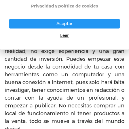
Existen muchas formas de atraer a los lectores,
Privacidad y política de cookies
pero solo se quedarán aquellos que
encuentren contenido de calidad, así mismo
Aceptar
volverán a visitar el sitio.
Leer
Puntos a favor:
es una idea de negocio que en
realidad, no exige experiencia y una gran
cantidad de inversión. Puedes empezar este
negocio desde la comodidad de tu casa con
herramientas como un computador y una
buena conexión a Internet, pues solo hará falta
investigar, tener conocimientos en redacción o
contar con la ayuda de un profesional, y
empezar a publicar. No necesitas comprar un
local de funcionamiento ni tener productos a
la venta, todo se mueve a través del mundo