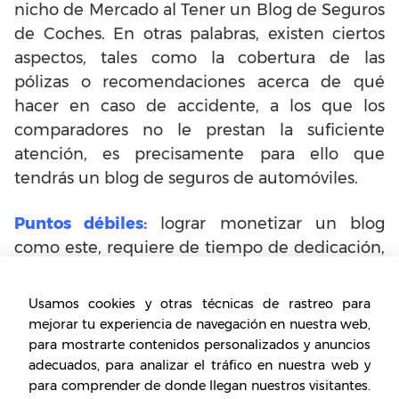
nicho de Mercado al Tener un Blog de Seguros
de Coches. En otras palabras, existen ciertos
aspectos, tales como la cobertura de las
pólizas o recomendaciones acerca de qué
hacer en caso de accidente, a los que los
comparadores no le prestan la suficiente
atención, es precisamente para ello que
tendrás un blog de seguros de automóviles.
Puntos débiles:
lograr monetizar un blog
como este, requiere de tiempo de dedicación,
dado que cuando se monetiza con clicks, solo
podremos obtener ganancias, realmente, con
Usamos cookies y otras técnicas de rastreo para
una buena afluencia de público, lo que
mejorar tu experiencia de navegación en nuestra web,
requiere de mucho compromiso para realizar
para mostrarte contenidos personalizados y anuncios
adecuados, para analizar el tráfico en nuestra web y
publicaciones regularmente y así, poco a poco,
para comprender de donde llegan nuestros visitantes.
empezar a ser reconocido por los usuarios.