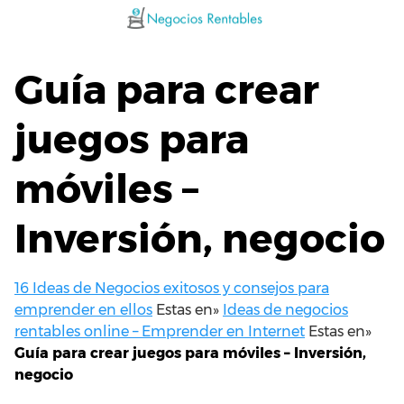
Saltar
al
contenido
Guía para crear
juegos para
móviles –
Inversión, negocio
16 Ideas de Negocios exitosos y consejos para
emprender en ellos
Estas en»
Ideas de negocios
rentables online – Emprender en Internet
Estas en»
Guía para crear juegos para móviles – Inversión,
negocio