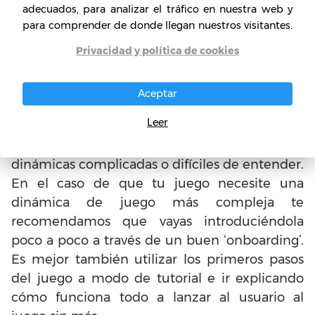
adecuados, para analizar el tráfico en nuestra web y
de juegos para teléfonos
para comprender de donde llegan nuestros visitantes.
paso a paso?
Privacidad y política de cookies
A la hora de planear emprender un negocio
como este, es sumamente importante que
Aceptar
optemos por una idea de juego cuyas
Leer
dinámicas de sean fáciles de entender, de esta
forma tendrá más éxito que juegos con
dinámicas complicadas o difíciles de entender.
En el caso de que tu juego necesite una
dinámica de juego más compleja te
recomendamos que vayas introduciéndola
poco a poco a través de un buen ‘onboarding’.
Es mejor también utilizar los primeros pasos
del juego a modo de tutorial e ir explicando
cómo funciona todo a lanzar al usuario al