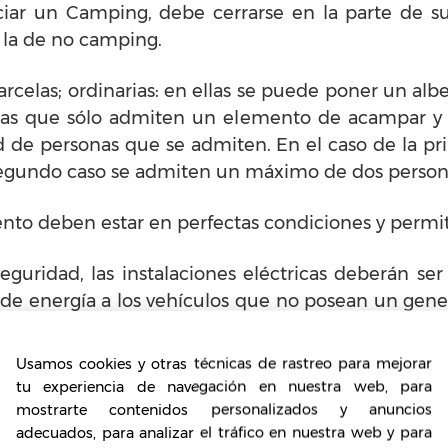
iciar un Camping, debe cerrarse en la parte de 
 la de no camping.
arcelas; ordinarias: en ellas se puede poner un alb
ellas que sólo admiten un elemento de acampar y
ad de personas que se admiten. En el caso de la p
segundo caso se admiten un máximo de dos person
to deben estar en perfectas condiciones y permitir
guridad, las instalaciones eléctricas deberán ser
r de energía a los vehículos que no posean un gener
, la recepción y los lugares de transito interno para a
Usamos cookies y otras técnicas de rastreo para mejorar
tu experiencia de navegación en nuestra web, para
ndamental en todo establecimiento de camping. 
mostrarte contenidos personalizados y anuncios
lidad de quien decida
Iniciar un Camping
.
adecuados, para analizar el tráfico en nuestra web y para