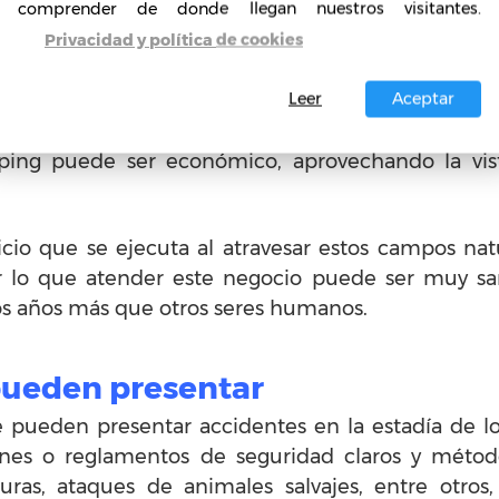
comprender de donde llegan nuestros visitantes.
Privacidad y política de cookies
un Camping
Leer
Aceptar
e este tipo de vacaciones reúnen mucho dinero so
er uno muy lucrativo además, si se tienen los co
ing puede ser económico, aprovechando la vist
rcicio que se ejecuta al atravesar estos campos n
 lo que atender este negocio puede ser muy sa
os años más que otros seres humanos.
pueden presentar
pueden presentar accidentes en la estadía de lo
ones o reglamentos de seguridad claros y métod
uras, ataques de animales salvajes, entre otros