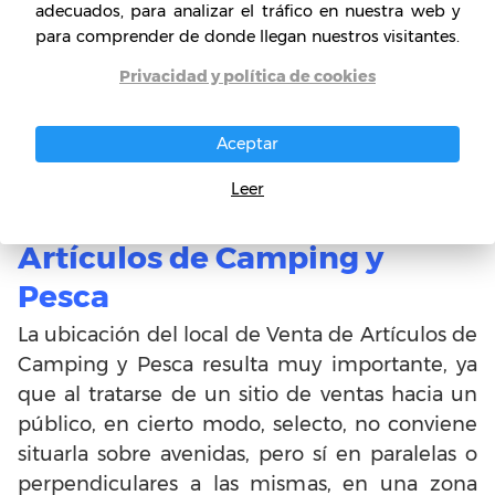
son aquellos de apertura de la empresa,
adecuados, para analizar el tráfico en nuestra web y
para comprender de donde llegan nuestros visitantes.
ponerle un nombre a la misma, obtener las
facturas para poder realizar las ventas y, a su
Privacidad y política de cookies
vez, la documentación para las importaciones.
Aceptar
Consideraciones para Abrir
Leer
una Tienda de Venta de
Artículos de Camping y
Pesca
La ubicación del local de Venta de Artículos de
Camping y Pesca resulta muy importante, ya
que al tratarse de un sitio de ventas hacia un
público, en cierto modo, selecto, no conviene
situarla sobre avenidas, pero sí en paralelas o
perpendiculares a las mismas, en una zona