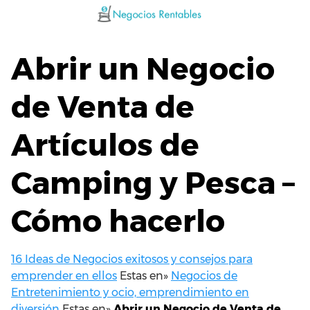
Saltar
al
contenido
Abrir un Negocio
de Venta de
Artículos de
Camping y Pesca –
Cómo hacerlo
16 Ideas de Negocios exitosos y consejos para
emprender en ellos
Estas en»
Negocios de
Entretenimiento y ocio, emprendimiento en
diversión
Estas en»
Abrir un Negocio de Venta de