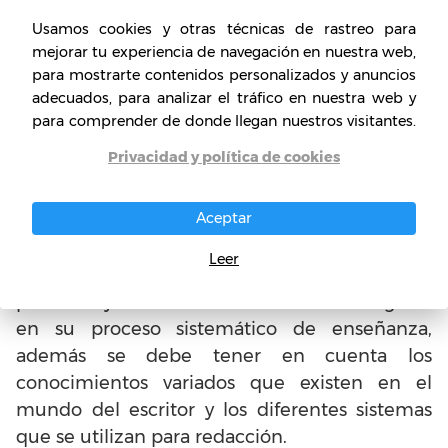
Usamos cookies y otras técnicas de rastreo para
En primer lugar, se debe tener en cuenta el
mejorar tu experiencia de navegación en nuestra web,
constante crecimiento tecnológico que ayuda
para mostrarte contenidos personalizados y anuncios
de buena manera a estimular y mantener la
adecuados, para analizar el tráfico en nuestra web y
profesión del escritor vía internet, de manera
para comprender de donde llegan nuestros visitantes.
que tener una plataforma interactiva
Privacidad y política de cookies
completa para el proceso de enseñanza es
vital para el estudiante.
Aceptar
Tratar de contar con buenos profesionales en
Leer
la materia y educadores de alto nivel que
puedan ayudar de buena manera al negocio
en su proceso sistemático de enseñanza,
además se debe tener en cuenta los
conocimientos variados que existen en el
mundo del escritor y los diferentes sistemas
que se utilizan para redacción.