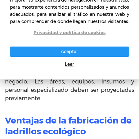
estos ladrillos, trae algunas etapas que es de
para mostrarte contenidos personalizados y anuncios
adecuados, para analizar el tráfico en nuestra web y
vital importancia aprender para conocer desde
para comprender de donde llegan nuestros visitantes.
los cimientos, además se debe buscar la
fabricación de los moldes o en su defecto la
Privacidad y política de cookies
compra de estos.
Aceptar
Dado que se trata de una producción en serie
Leer
se necesita un espacio organizado por áreas, el
cual se debe pensar y estructurar en el plan de
negocio. Las áreas, equipos, insumos y
personal especializado deben ser proyectadas
previamente.
Ventajas de la fabricación de
ladrillos ecológico