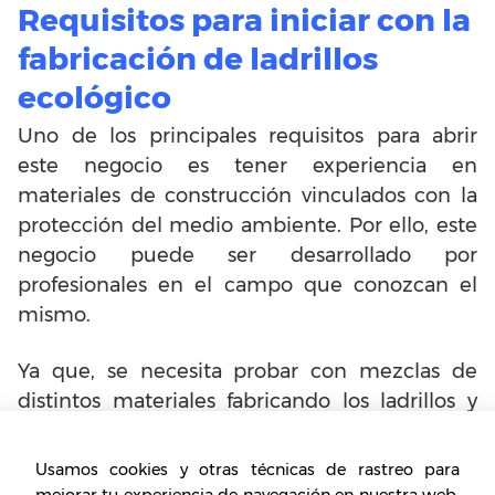
Requisitos para iniciar con la
fabricación de ladrillos
ecológico
Uno de los principales requisitos para abrir
este negocio es tener experiencia en
materiales de construcción vinculados con la
protección del medio ambiente. Por ello, este
negocio puede ser desarrollado por
profesionales en el campo que conozcan el
mismo.
Ya que, se necesita probar con mezclas de
distintos materiales fabricando los ladrillos y
sometiéndolos al proceso de prensado para
medir su resistencia. Por ello, los
Usamos cookies y otras técnicas de rastreo para
conocimientos en materia de fabricación de
mejorar tu experiencia de navegación en nuestra web,