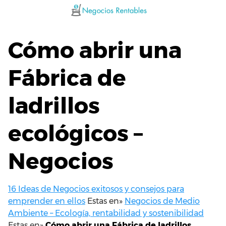
Saltar
al
contenido
Cómo abrir una
Fábrica de
ladrillos
ecológicos –
Negocios
16 Ideas de Negocios exitosos y consejos para
emprender en ellos
Estas en»
Negocios de Medio
Ambiente – Ecología, rentabilidad y sostenibilidad
Estas en»
Cómo abrir una Fábrica de ladrillos