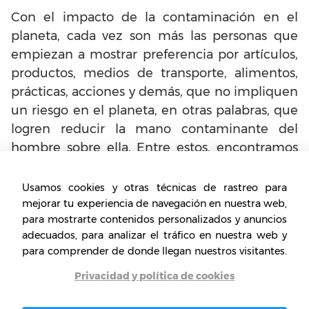
Con el impacto de la contaminación en el
planeta, cada vez son más las personas que
empiezan a mostrar preferencia por artículos,
productos, medios de transporte, alimentos,
prácticas, acciones y demás, que no impliquen
un riesgo en el planeta, en otras palabras, que
logren reducir la mano contaminante del
hombre sobre ella. Entre estos, encontramos
los las motos eléctricas de medios de
transporte. Aunque posiblemente en el inicio
Usamos cookies y otras técnicas de rastreo para
implique una inversión considerable, lo cierto
mejorar tu experiencia de navegación en nuestra web,
para mostrarte contenidos personalizados y anuncios
es que podrías empezar con una sola moto y
adecuados, para analizar el tráfico en nuestra web y
luego equiparte de más de ellas para alquiler o
para comprender de donde llegan nuestros visitantes.
venta.
Privacidad y política de cookies