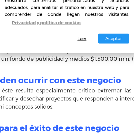
isitos de la franquicia Fraiche?
mostrarte contenidos personalizados y anuncios
adecuados, para analizar el tráfico en nuestra web y para
quiciados poder adoptar un nivel de autonomía, 
comprender de donde llegan nuestros visitantes.
os innovadores a través del sistema de franquicia
Privacidad y política de cookies
tes de la franquicia Fraiche?
Leer
Aceptar
icia $500,000.00 MXN a $750,000.00 MXN (43.0
 y un fondo de publicidad y medios $1,500.00 m.n. 
en ocurrir con este negocio
te resulta especialmente crítico extremar las p
tificar y desechar proyectos que responden a inte
ni conceptos sólidos.
ra el éxito de este negocio