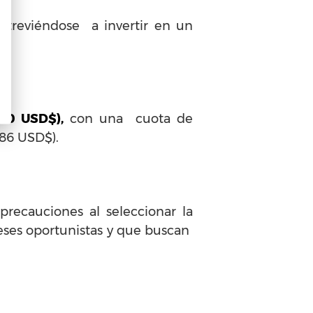
atreviéndose a invertir en un
s.
00 USD$),
con una cuota de
(86 USD$).
recauciones al seleccionar la
reses oportunistas y que buscan