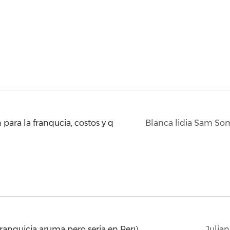
ara la franqucia, costos y q
Blanca lidia Sam S
ranquicia aruma pero seria en Perú.
Julian