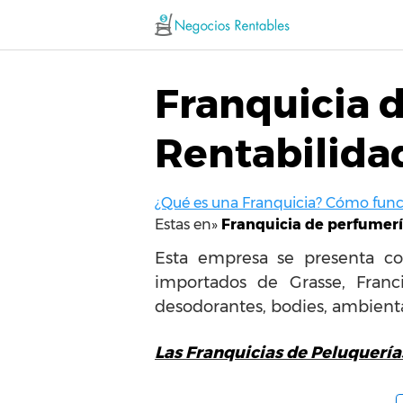
Saltar
al
contenido
Franquicia 
Rentabilida
¿Qué es una Franquicia? Cómo funci
Estas en»
Franquicia de perfumerí
Esta empresa se presenta com
importados de Grasse, Fran
desodorantes, bodies, ambienta
Las Franquicias de Peluquería