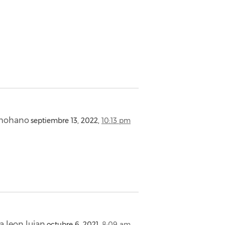
omohano
septiembre 13, 2022,
10:13 pm
a leon lujan
octubre 6, 2021,
8:09 am