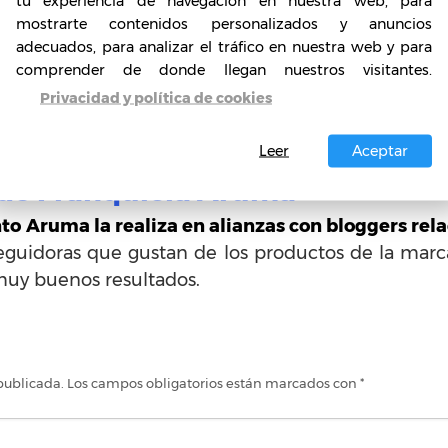
en ocurrir con la Franquicia 
tu experiencia de navegación en nuestra web, para
mostrarte contenidos personalizados y anuncios
 y artículos de cuidado personal, tiene su talón de
adecuados, para analizar el tráfico en nuestra web y para
l inventario y suministro al cliente del perf
comprender de donde llegan nuestros visitantes.
nto en que el cliente requiere el producto, el mis
Privacidad y política de cookies
 credibilidad y prestigio de la franquicia.
Leer
Aceptar
de Franquicia Aruma
 Aruma la realiza en alianzas con bloggers relac
uidoras que gustan de los productos de la marca
muy buenos resultados.
publicada.
Los campos obligatorios están marcados con
*