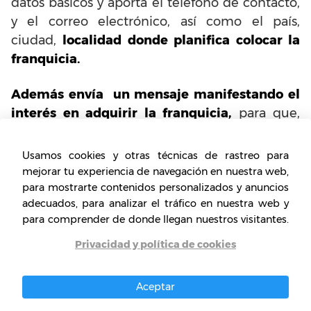
datos básicos y aporta el teléfono de contacto,
y el correo electrónico, así como el país,
ciudad,
localidad donde planifica colocar la
franquicia.
Además envía un mensaje manifestando el
interés en adquirir la franquicia,
para que,
luego un agente autorizado se comunique
con el solicitante a fin de adquirir información
Usamos cookies y otras técnicas de rastreo para
de interés para el establecimiento de la
mejorar tu experiencia de navegación en nuestra web,
sucursal.
para mostrarte contenidos personalizados y anuncios
adecuados, para analizar el tráfico en nuestra web y
para comprender de donde llegan nuestros visitantes.
Privacidad y política de cookies
Aceptar