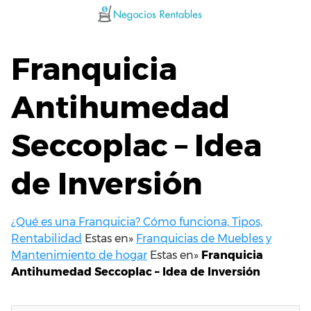
Saltar
al
contenido
Franquicia
Antihumedad
Seccoplac – Idea
de Inversión
¿Qué es una Franquicia? Cómo funciona, Tipos,
Rentabilidad
Estas en»
Franquicias de Muebles y
Mantenimiento de hogar
Estas en»
Franquicia
Antihumedad Seccoplac – Idea de Inversión