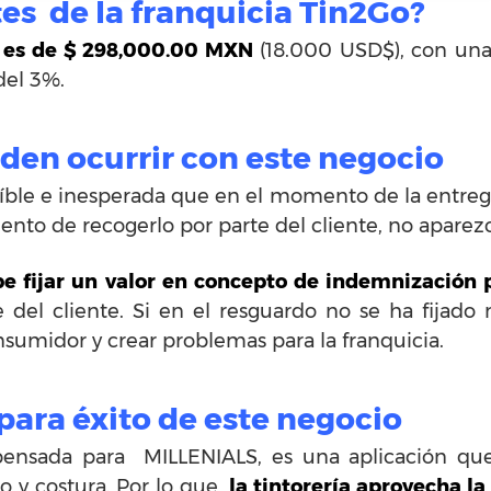
tes de la franquicia Tin2Go?
ia es de $ 298,000.00 MXN
(18.000 USD$), con una
del 3%.
en ocurrir con este negocio
íble e inesperada que en el momento de la entrega
ento de recogerlo por parte del cliente, no aparez
be fijar un valor en concepto de indemnización 
 del cliente. Si en el resguardo no se ha fijado 
nsumidor y crear problemas para la franquicia.
ra éxito de este negocio
pensada para MILLENIALS, es una aplicación que p
do y costura. Por lo que,
la tintorería aprovecha l