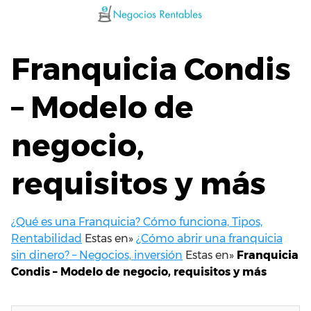
Saltar
al
contenido
Franquicia Condis
– Modelo de
negocio,
requisitos y más
¿Qué es una Franquicia? Cómo funciona, Tipos,
Rentabilidad
Estas en»
¿Cómo abrir una franquicia
sin dinero? – Negocios, inversión
Estas en»
Franquicia
Condis – Modelo de negocio, requisitos y más