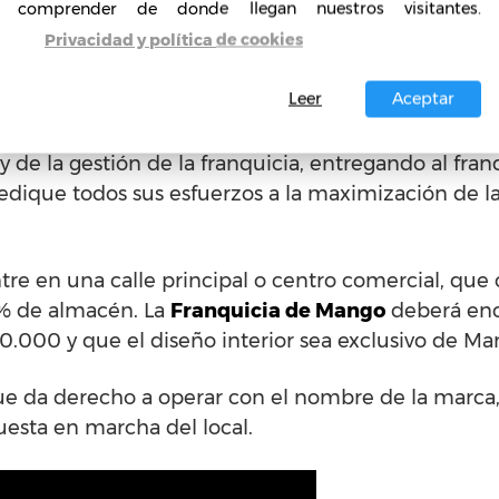
comprender de donde llegan nuestros visitantes.
Privacidad y política de cookies
ntar una Franquicia de Mango
Leer
Aceptar
ible para toda la Unión Europea y el resto de las pr
o su apoyo y un servicio integral que abarca todos 
 de la gestión de la franquicia, entregando al fran
edique todos sus esfuerzos a la maximización de la
ntre en una calle principal o centro comercial, q
0% de almacén. La
Franquicia de Mango
deberá enc
0.000 y que el diseño interior sea exclusivo de 
que da derecho a operar con el nombre de la marca,
uesta en marcha del local.