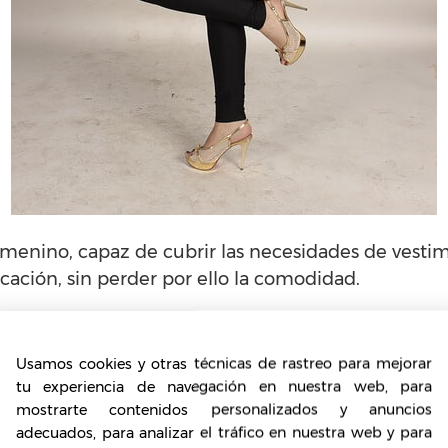
femenino, capaz de cubrir las necesidades de vesti
icación, sin perder por ello la comodidad.
tendencia de cada temporada con aquellas prenda
novadora colección brinda un estilo sport, confo
Usamos cookies y otras técnicas de rastreo para mejorar
 preferencial.
tu experiencia de navegación en nuestra web, para
mostrarte contenidos personalizados y anuncios
adecuados, para analizar el tráfico en nuestra web y para
banismo está totalmente arraigado en la propuesta