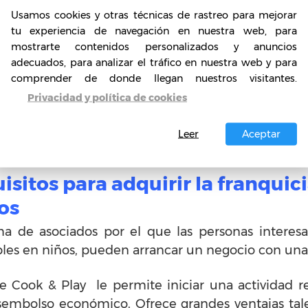
ensilios, el manejo de medidas que les potencian 
Usamos cookies y otras técnicas de rastreo para mejorar
ón y aprendizaje.
Igualmente, con esta idea el n
tu experiencia de navegación en nuestra web, para
ivertidos en los cursos y talleres de cocina in
mostrarte contenidos personalizados y anuncios
ón de sus propios platos.
adecuados, para analizar el tráfico en nuestra web y para
comprender de donde llegan nuestros visitantes.
ursos y talleres para manejar los alimentos de una 
Privacidad y política de cookies
to emocional perfecto para que los niños dejen vol
 esfuerzo.
Leer
Aceptar
isitos para adquirir la franquic
os
a de asociados por el que las personas interes
bles en niños, pueden arrancar un negocio con una
 Cook & Play le permite iniciar una actividad r
embolso económico. Ofrece grandes ventajas tales