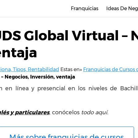
Franquicias
Ideas De Neg
DS Global Virtual – 
entaja
ona, Tipos, Rentabilidad
Estas en»
Franquicias de Cursos d
– Negocios, Inversión, ventaja
n línea y presencial en los niveles de Bachille
glés y particulares
, conócelos
todo aquí.
Más sobre franquicias de cursos