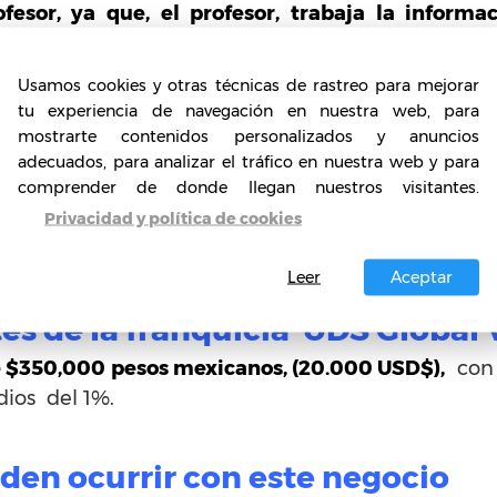
ofesor, ya que, el profesor, trabaja la informa
ción, flexibiliza la información en comparación
ientes multimedia y permite la deslocalización del
Usamos cookies y otras técnicas de rastreo para mejorar
estudiante.
tu experiencia de navegación en nuestra web, para
mostrarte contenidos personalizados y anuncios
adecuados, para analizar el tráfico en nuestra web y para
uisitos de la franquicia UDS Glob
comprender de donde llegan nuestros visitantes.
Privacidad y política de cookies
ersores interesados y motivados en continuar el m
l.
Leer
Aceptar
tes de la franquicia UDS Global 
e $350,000 pesos mexicanos, (20.000 USD$),
con 
dios del 1%.
en ocurrir con este negocio