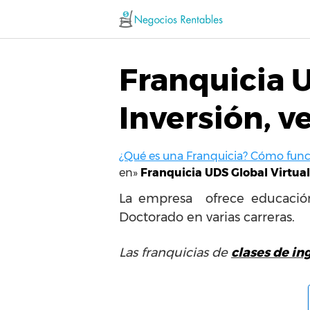
Saltar
al
contenido
Franquicia U
Inversión, v
¿Qué es una Franquicia? Cómo funci
en»
Franquicia UDS Global Virtual 
La empresa ofrece educación e
Doctorado en varias carreras.
Las franquicias de
clases de in