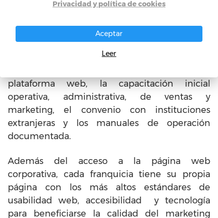
Privacidad y política de cookies
comprometidos y dispuestos a llevar
adelante la Franquicia Enjoy Languages
basada en los principios y lineamientos de la
Aceptar
empresa
. Reciben como beneficio la licencia
Leer
en uso de marca y uso de identidad
corporativa, la licencia y uso de sistema en
plataforma web, la capacitación inicial
operativa, administrativa, de ventas y
marketing, el convenio con instituciones
extranjeras y los manuales de operación
documentada.
Además del acceso a la página web
corporativa, cada franquicia tiene su propia
página con los más altos estándares de
usabilidad web, accesibilidad y tecnología
para beneficiarse la calidad del marketing