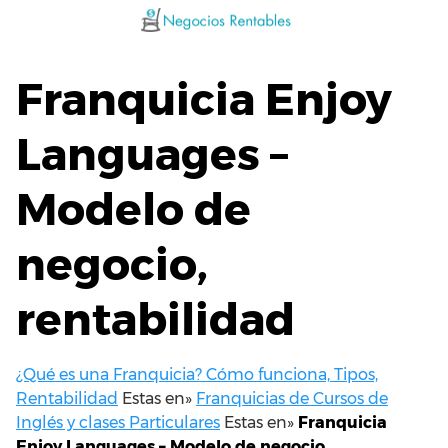
Saltar
al
contenido
Franquicia Enjoy
Languages –
Modelo de
negocio,
rentabilidad
¿Qué es una Franquicia? Cómo funciona, Tipos,
Rentabilidad
Estas en»
Franquicias de Cursos de
Inglés y clases Particulares
Estas en»
Franquicia
Enjoy Languages – Modelo de negocio,