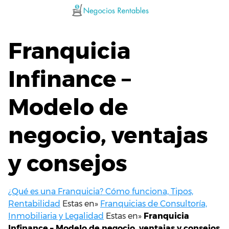
Saltar
al
contenido
Franquicia
Infinance –
Modelo de
negocio, ventajas
y consejos
¿Qué es una Franquicia? Cómo funciona, Tipos,
Rentabilidad
Estas en»
Franquicias de Consultoría,
Inmobiliaria y Legalidad
Estas en»
Franquicia
Infinance – Modelo de negocio, ventajas y consejos