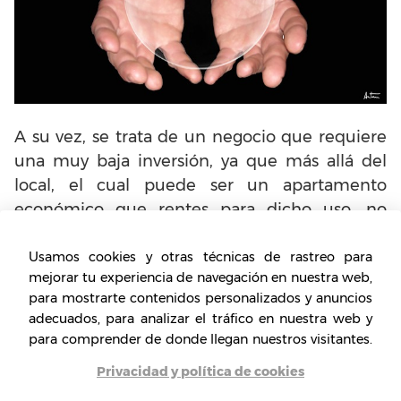
A su vez, se trata de un negocio que requiere
una muy baja inversión, ya que más allá del
local, el cual puede ser un apartamento
económico que rentes para dicho uso, no
necesitarás mucho más, sin ser, por supuesto,
los elementos con los cuales enseñar los
Usamos cookies y otras técnicas de rastreo para
mejorar tu experiencia de navegación en nuestra web,
trucos e ilusiones ópticas y tus conocimientos.
para mostrarte contenidos personalizados y anuncios
adecuados, para analizar el tráfico en nuestra web y
Por último, es este un emprendimiento
para comprender de donde llegan nuestros visitantes.
sumamente motivante, dado que el progreso
Privacidad y política de cookies
que verás en los alumnos te impulsará a ir por
más cada vez. Puedes hacerte muy conocido