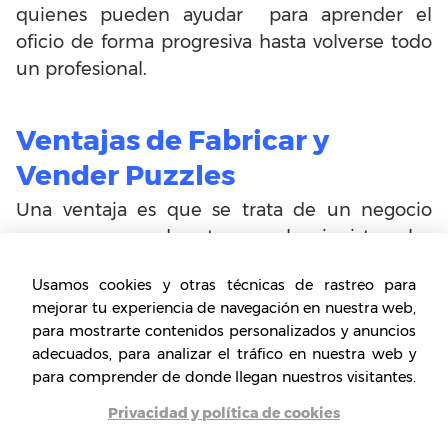
quienes pueden ayudar para aprender el
oficio de forma progresiva hasta volverse todo
un profesional.
Ventajas de Fabricar y
Vender Puzzles
Una ventaja es que se trata de un negocio
sano que puede atraer coleccionistas, los
diferentes modelos pueden llegar a ser muy
Usamos cookies y otras técnicas de rastreo para
entretenidos y los diseños están dedicados a
mejorar tu experiencia de navegación en nuestra web,
todo tipo de público.
para mostrarte contenidos personalizados y anuncios
adecuados, para analizar el tráfico en nuestra web y
Por lo tanto, los puzzles, son un producto que
para comprender de donde llegan nuestros visitantes.
ayuda mucho al desarrollo cerebral, y se les
Privacidad y política de cookies
recomienda a pacientes con trastornos en la