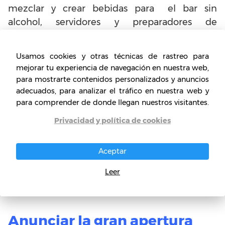
mezclar y crear bebidas para el bar sin
alcohol, servidores y preparadores de
alimentos. También es una buena idea tener
un equipo de mantenimiento, así como
Usamos cookies y otras técnicas de rastreo para
asistentes de puerta para evitar adolescentes
mejorar tu experiencia de navegación en nuestra web,
vagando y para verificar las identificaciones de
para mostrarte contenidos personalizados y anuncios
quienes quieren entrar en su bar, para
adecuados, para analizar el tráfico en nuestra web y
para comprender de donde llegan nuestros visitantes.
Asegurarse de que usted y sus invitados
jóvenes no están rompiendo las leyes de toque
Privacidad y política de cookies
de queda, que puede variar por ciudad y
mantener la seguridad. También es
Aceptar
importante mantener el comportamiento a
raya cuando se atiende a un público más
Leer
joven.
Anunciar la gran apertura