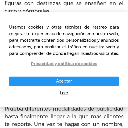
figuras con destrezas que se enseñen en el
circo y nómbralas.
También puedes publicitarte en revistas y
Usamos cookies y otras técnicas de rastreo para
guías locales.
mejorar tu experiencia de navegación en nuestra web,
para mostrarte contenidos personalizados y anuncios
adecuados, para analizar el tráfico en nuestra web y
Otra muy buenas estrategia es ofrecer tus
para comprender de donde llegan nuestros visitantes.
servicios de Escuela de Circo en Colegios,
tanto sea para ofrecer becas y descuentos a los
Privacidad y política de cookies
niños y adolescentes de esos centros, como
para negociar que te den un espacio para
Aceptar
enseñar las destrezas dentro del
Leer
establecimiento.
Prueba diferentes modalidades de publicidad
hasta finalmente llegar a la que más clientes
te reporte. Una vez te hagas con un nombre,