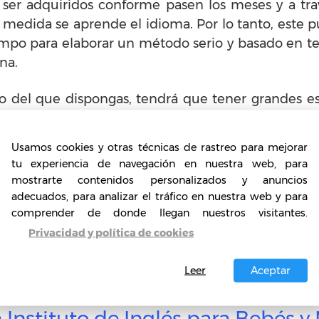
ser adquiridos conforme pasen los meses y a trav
medida se aprende el idioma. Por lo tanto, este pu
iempo para elaborar un método serio y basado en te
na.
sico del que dispongas, tendrá que tener grandes es
ble. De este modo, habrá lugares con amplios esp
Usamos cookies y otras técnicas de rastreo para mejorar
tu experiencia de navegación en nuestra web, para
na vez lo tengas, es hora de publicitarlo. Para e
mostrarte contenidos personalizados y anuncios
 Por otro lado, apoya dicha campaña con una pág
adecuados, para analizar el tráfico en nuestra web y para
 a muchos amigos a unirse a ti.
comprender de donde llegan nuestros visitantes.
Privacidad y política de cookies
io de vanguardia y con una demanda de notable cr
 aumenta cada día.
Leer
Aceptar
 Instituto de Inglés para Bebés y