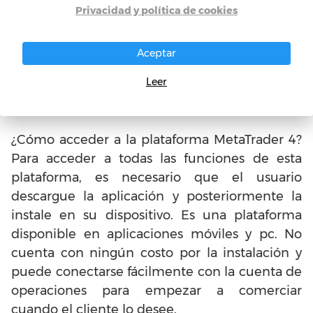
más. El operador, en esta plataforma, podrá
Privacidad y política de cookies
participar en el comercio a partir de
diferentes instrumentos financieros (que
Aceptar
pasaremos a ver en un momento), entre los
Leer
que encontramos metales preciosos, acciones,
divisas y los CFDs sobre índices bursátiles.
¿Cómo acceder a la plataforma MetaTrader 4?
Para acceder a todas las funciones de esta
plataforma, es necesario que el usuario
descargue la aplicación y posteriormente la
instale en su dispositivo. Es una plataforma
disponible en aplicaciones móviles y pc. No
cuenta con ningún costo por la instalación y
puede conectarse fácilmente con la cuenta de
operaciones para empezar a comerciar
cuando el cliente lo desee.