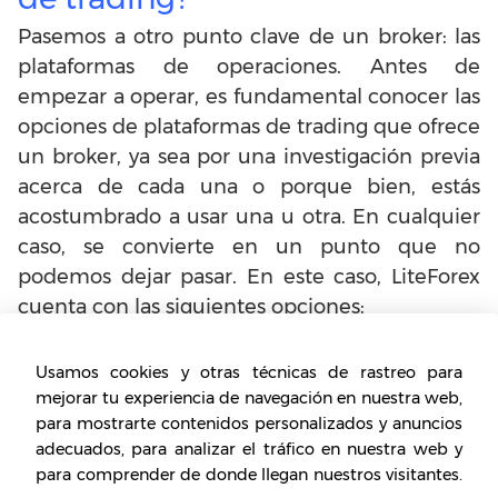
Pasemos a otro punto clave de un broker: las
plataformas de operaciones. Antes de
empezar a operar, es fundamental conocer las
opciones de plataformas de trading que ofrece
un broker, ya sea por una investigación previa
acerca de cada una o porque bien, estás
acostumbrado a usar una u otra. En cualquier
caso, se convierte en un punto que no
podemos dejar pasar. En este caso, LiteForex
cuenta con las siguientes opciones:
Plataforma MetaTrader 4:
es una de las
Usamos cookies y otras técnicas de rastreo para
plataformas de operaciones más populares de
mejorar tu experiencia de navegación en nuestra web,
todo el mercado. Está diseñada para el
para mostrarte contenidos personalizados y anuncios
adecuados, para analizar el tráfico en nuestra web y
comercio Forex, así como también para los
para comprender de donde llegan nuestros visitantes.
análisis del mercado, entre otras opciones